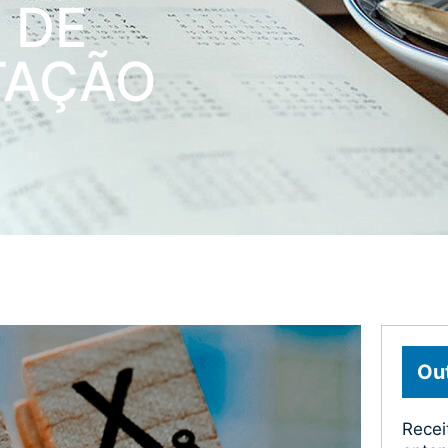
 DE
TAÇÃO
Out
Recei