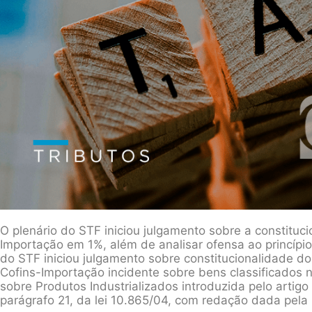
O plenário do STF iniciou julgamento sobre a constituc
Importação em 1%, além de analisar ofensa ao princípio
do STF iniciou julgamento sobre constitucionalidade d
Cofins-Importação incidente sobre bens classificados n
sobre Produtos Industrializados introduzida pelo artigo 
parágrafo 21, da lei 10.865/04, com redação dada pela l