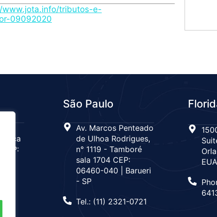
/www.jota.info/tributos-e-
alor-09092020
São Paulo
Flori
 n°
Av. Marcos Penteado
1500
Tijuca
de Ulhoa Rodrigues,
Suit
 CEP:
n° 1119 - Tamboré
Orla
de
sala 1704 CEP:
EU
06460-040 | Barueri
- SP
Pho
666
641
Tel.: (11) 2321-0721