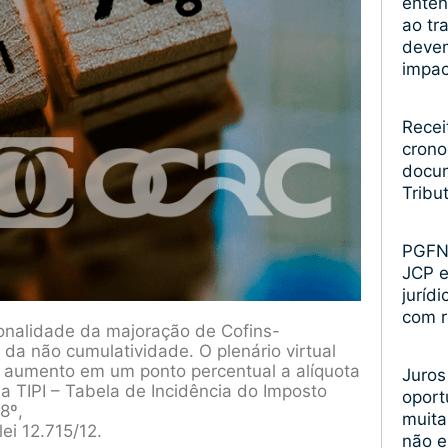
enten
ao tr
devem
impa
Recei
crono
docum
Tribu
PGFN 
JCP 
juríd
com r
ionalidade da majoração de Cofins-
 da não cumulatividade. O plenário virtual
o aumento em um ponto percentual a alíquota
Juros
a TIPI – Tabela de Incidência do Imposto
oport
8º,
muita
ei 12.715/12.
não 