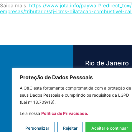
Saiba mais:
https://www.jota.info/paywall?redirect_to=/
empresas/tributario/stj-icms-dilatacao-combustivel-c
Rio de Janeiro
Proteção de Dados Pessoais
Av. das Américas,
3.500 - Barra da 
A O&C está fortemente comprometida com a proteção de
Bloco 4 Sala 442
seus Dados Pessoais e cumprindo os requisitos da LGPD
22640-102 | Rio 
(Lei nº 13.709/18).
Janeiro - RJ
Leia nossa
Política de Privacidade.
Tel.: (21) 3591-8
Personalizar
Rejeitar
Aceitar e continuar