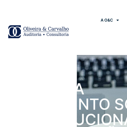
A O&C
Notícias
STF INICIA
JULGAMENTO S
CONSTITUCION