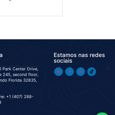
da
Estamos nas redes
sociais
 Park Center Drive,
e 245, second floor,
ndo Florida 32835,
A
ne: +1 (407) 288-
3