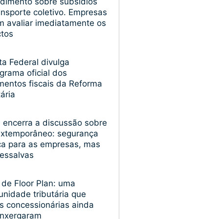
dimento sobre subsídios
ansporte coletivo. Empresas
 avaliar imediatamente os
ctos
ta Federal divulga
grama oficial dos
entos fiscais da Reforma
tária
encerra a discussão sobre
extemporâneo: segurança
ica para as empresas, mas
essalvas
 de Floor Plan: uma
unidade tributária que
s concessionárias ainda
enxergaram