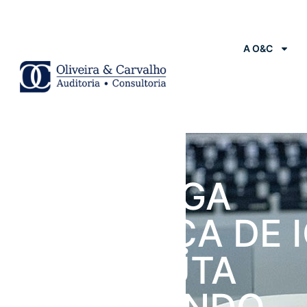
A O&C
Notícias
TJ-RS NEGA
COBRANÇA DE 
EM DISPUTA