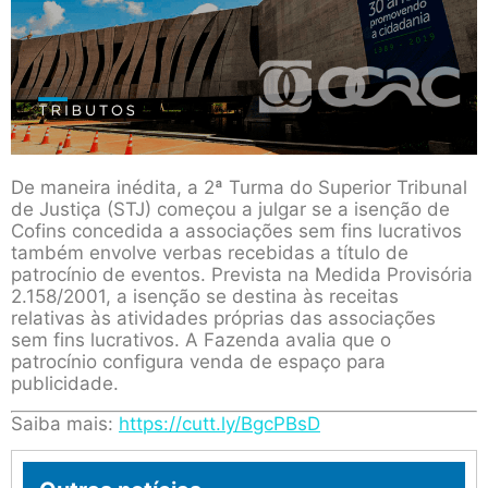
De maneira inédita, a 2ª Turma do Superior Tribunal
de Justiça (STJ) começou a julgar se a isenção de
Cofins concedida a associações sem fins lucrativos
também envolve verbas recebidas a título de
patrocínio de eventos. Prevista na Medida Provisória
2.158/2001, a isenção se destina às receitas
relativas às atividades próprias das associações
sem fins lucrativos. A Fazenda avalia que o
patrocínio configura venda de espaço para
publicidade.
Saiba mais:
https://cutt.ly/BgcPBsD