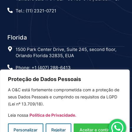
Tel.: (11) 2321-0721
Florida
1500 Park Center Drive, Suite 245, second floor,
Orlando Florida 32835, EUA
Phone: +1 (407) 288-6413
Proteção de Dados Pessoais
A O&C está fortemente comprometida com a proteção de
Estamos nas redes sociais
seus Dados Pessoais e cumprindo os requisitos da LGPD
(Lei nº 13.709/18).
Leia nossa
Política de Privacidade.
Personalizar
Rejeitar
Aceitar e continuar