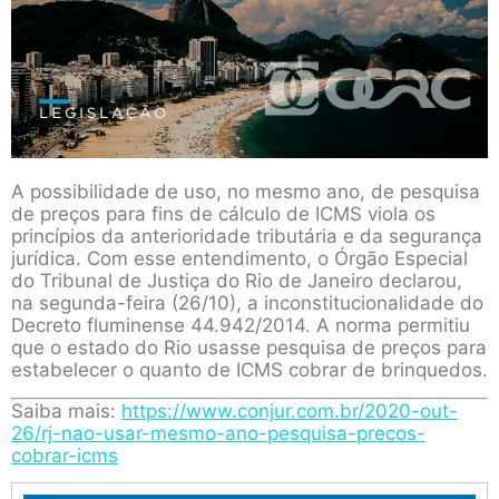
A possibilidade de uso, no mesmo ano, de pesquisa
de preços para fins de cálculo de ICMS viola os
princípios da anterioridade tributária e da segurança
jurídica. Com esse entendimento, o Órgão Especial
do Tribunal de Justiça do Rio de Janeiro declarou,
na segunda-feira (26/10), a inconstitucionalidade do
Decreto fluminense 44.942/2014. A norma permitiu
que o estado do Rio usasse pesquisa de preços para
estabelecer o quanto de ICMS cobrar de brinquedos.
Saiba mais:
https://www.conjur.com.br/2020-out-
26/rj-nao-usar-mesmo-ano-pesquisa-precos-
cobrar-icms