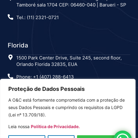
Tamboré sala 1704 CEP: 06460-040 | Barueri - SP
Tel.: (11) 2321-0721
Florida
1500 Park Center Drive, Suite 245, second floor,
Orlando Florida 32835, EUA
Phone: +1 (407) 288-6413
Proteção de Dados Pessoais
A O&C está fortemente comprometida com a proteção de
Estamos nas redes sociais
seus Dados Pessoais e cumprindo os requisitos da LGPD
(Lei nº 13.709/18).
Leia nossa
Política de Privacidade.