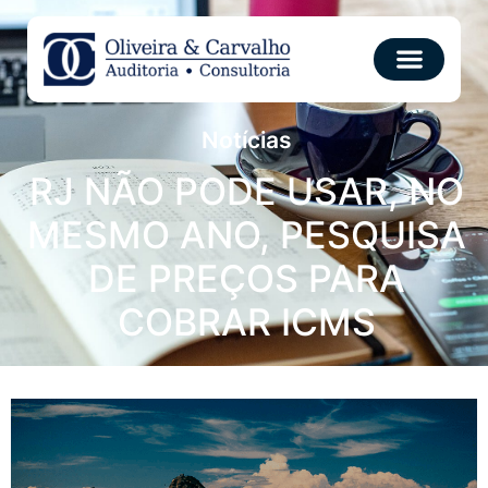
Notícias
RJ NÃO PODE USAR, NO
MESMO ANO, PESQUISA
DE PREÇOS PARA
COBRAR ICMS