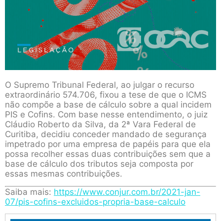
O Supremo Tribunal Federal, ao julgar o recurso
extraordinário 574.706, fixou a tese de que o ICMS
não compõe a base de cálculo sobre a qual incidem
PIS e Cofins. Com base nesse entendimento, o juiz
Cláudio Roberto da Silva, da 2ª Vara Federal de
Curitiba, decidiu conceder mandado de segurança
impetrado por uma empresa de papéis para que ela
possa recolher essas duas contribuições sem que a
base de cálculo dos tributos seja composta por
essas mesmas contribuições.
Saiba mais:
https://www.conjur.com.br/2021-jan-
07/pis-cofins-excluidos-propria-base-calculo