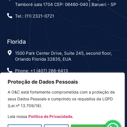
Tamboré sala 1704 CEP: 06460-040 | Barueri - SP
Tel.: (11) 2321-0721
Florida
1500 Park Center Drive, Suite 245, second floor,
Orlando Florida 32835, EUA
Phone: +1 (407) 288-6413
Proteção de Dados Pessoais
A O&C está fortemente comprometida com a proteção de
Estamos nas redes sociais
seus Dados Pessoais e cumprindo os requisitos da LGPD
(Lei nº 13.709/18).
Leia nossa
Política de Privacidade.