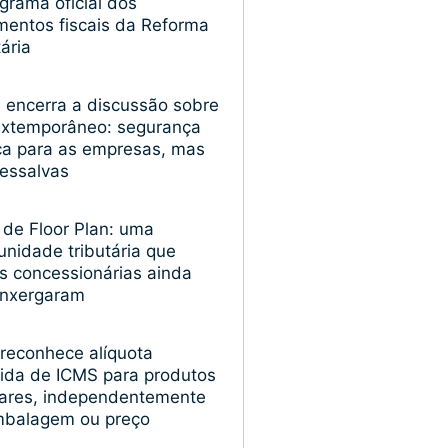
grama oficial dos
entos fiscais da Reforma
tária
encerra a discussão sobre
extemporâneo: segurança
ica para as empresas, mas
essalvas
 de Floor Plan: uma
unidade tributária que
s concessionárias ainda
enxergaram
reconhece alíquota
ida de ICMS para produtos
ares, independentemente
mbalagem ou preço