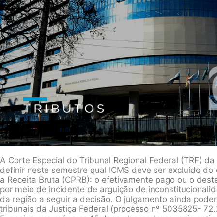
A Corte Especial do Tribunal Regional Federal (TRF) da
definir neste semestre qual ICMS deve ser excluído do 
a Receita Bruta (CPRB): o efetivamente pago ou o desta
por meio de incidente de arguição de inconstitucionali
da região a seguir a decisão. O julgamento ainda poder
tribunais da Justiça Federal (processo nº 5035825- 72.