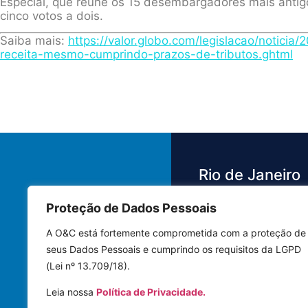
Especial, que reúne os 15 desembargadores mais antig
cinco votos a dois.
Saiba mais:
https://valor.globo.com/legislacao/notici
receita-mesmo-cumprindo-prazos-de-tributos.ghtml
Rio de Janeiro
Proteção de Dados Pessoais
Av. das Américas,
3.500 - Barra da 
A O&C está fortemente comprometida com a proteção de
Bloco 4 Sala 442
seus Dados Pessoais e cumprindo os requisitos da LGPD
22640-102 | Rio 
(Lei nº 13.709/18).
Janeiro - RJ
Leia nossa
Política de Privacidade.
Tel.: (21) 3591-8