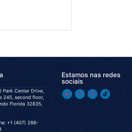
da
Estamos nas redes
sociais
 Park Center Drive,
e 245, second floor,
ndo Florida 32835,
A
ne: +1 (407) 288-
3