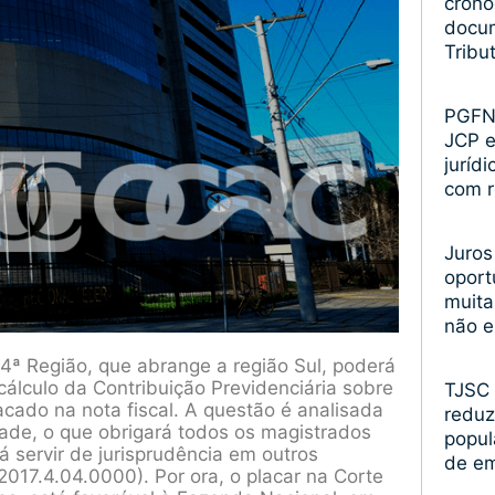
crono
docum
Tribu
PGFN 
JCP 
juríd
com r
Juros
oport
muita
não 
 4ª Região, que abrange a região Sul, poderá
cálculo da Contribuição Previdenciária sobre
TJSC 
cado na nota fiscal. A questão é analisada
reduz
dade, o que obrigará todos os magistrados
popul
á servir de jurisprudência em outros
de e
2017.4.04.0000). Por ora, o placar na Corte