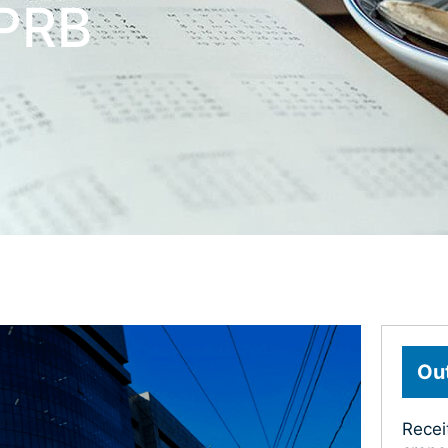
PRB
Out
Recei