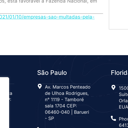
os, está favorável à Fazenda Nacional, em
a/2021/01/10/empresas-sao-multadas-pela-
São Paulo
Flori
 n°
Av. Marcos Penteado
1500
Tijuca
de Ulhoa Rodrigues,
Suit
 CEP:
n° 1119 - Tamboré
Orla
de
sala 1704 CEP:
EU
06460-040 | Barueri
- SP
Pho
666
641