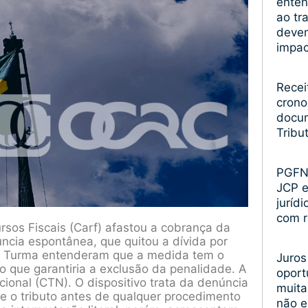
enten
ao tr
devem
impa
Recei
crono
docum
Tribu
PGFN 
JCP 
juríd
com r
sos Fiscais (Carf) afastou a cobrança da
ncia espontânea, que quitou a dívida por
3ª Turma entenderam que a medida tem o
Juros
 o que garantiria a exclusão da penalidade. A
oport
cional (CTN). O dispositivo trata da denúncia
muita
e o tributo antes de qualquer procedimento
não 