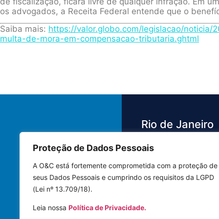
de fiscalização, ficará livre de qualquer infração. Em u
os advogados, a Receita Federal entende que o benefíc
Saiba mais:
https://valor.globo.com/legislacao/noticia
multa-de-mora-em-compensacao-tributaria.ghtml
Rio de Janeiro
Proteção de Dados Pessoais
Av. das Américas,
3.500 - Barra da 
A O&C está fortemente comprometida com a proteção de
Bloco 4 Sala 442
seus Dados Pessoais e cumprindo os requisitos da LGPD
22640-102 | Rio 
(Lei nº 13.709/18).
Janeiro - RJ
Leia nossa
Política de Privacidade.
Tel.: (21) 3591-8