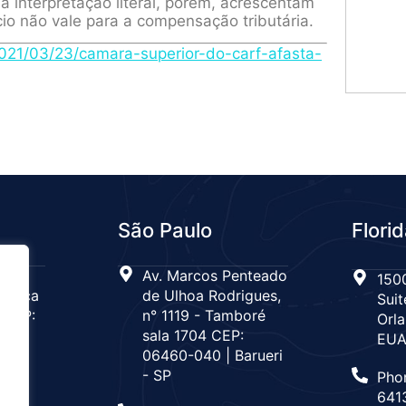
ma interpretação literal, porém, acrescentam
io não vale para a compensação tributária.
/2021/03/23/camara-superior-do-carf-afasta-
São Paulo
Flori
 n°
Av. Marcos Penteado
1500
Tijuca
de Ulhoa Rodrigues,
Suit
 CEP:
n° 1119 - Tamboré
Orla
de
sala 1704 CEP:
EU
06460-040 | Barueri
- SP
Pho
666
641