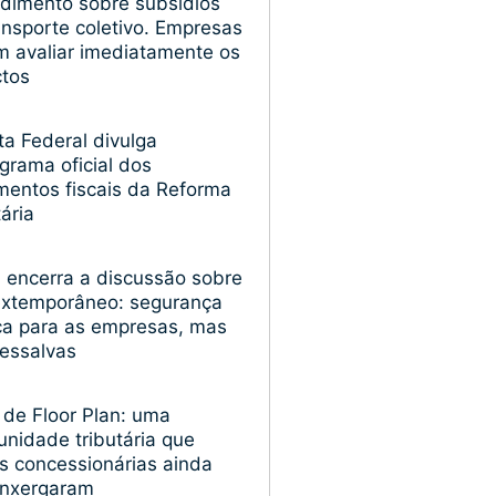
dimento sobre subsídios
ansporte coletivo. Empresas
 avaliar imediatamente os
ctos
ta Federal divulga
grama oficial dos
entos fiscais da Reforma
tária
encerra a discussão sobre
extemporâneo: segurança
ica para as empresas, mas
essalvas
 de Floor Plan: uma
unidade tributária que
s concessionárias ainda
enxergaram