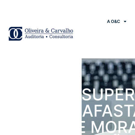
A O&C
Notícias
CÂMARA SUPER
DO CARF AFAST
MULTA DE MOR