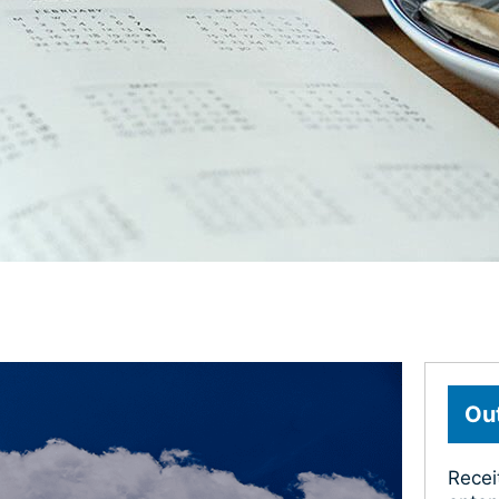
Out
Recei