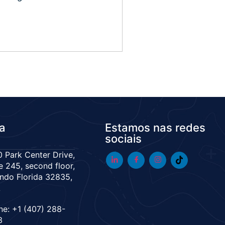
da
Estamos nas redes
sociais
 Park Center Drive,
e 245, second floor,
ndo Florida 32835,
A
ne: +1 (407) 288-
3