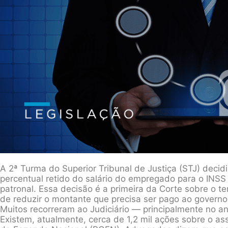
A 2ª Turma do Superior Tribunal de Justiça (STJ) deci
percentual retido do salário do empregado para o INSS 
patronal. Essa decisão é a primeira da Corte sobre o te
de reduzir o montante que precisa ser pago ao governo
Muitos recorreram ao Judiciário — principalmente no a
Existem, atualmente, cerca de 1,2 mil ações sobre o as