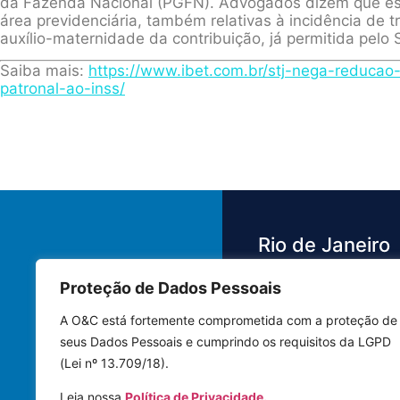
da Fazenda Nacional (PGFN). Advogados dizem que es
área previdenciária, também relativas à incidência de t
auxílio-maternidade da contribuição, já permitida pelo
Saiba mais:
https://www.ibet.com.br/stj-nega-reducao
patronal-ao-inss/
Rio de Janeiro
Proteção de Dados Pessoais
Av. das Américas,
3.500 - Barra da 
A O&C está fortemente comprometida com a proteção de
Bloco 4 Sala 442
seus Dados Pessoais e cumprindo os requisitos da LGPD
22640-102 | Rio 
(Lei nº 13.709/18).
Janeiro - RJ
Leia nossa
Política de Privacidade.