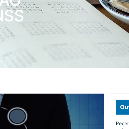
ÇÃO
NSS
Out
Recei