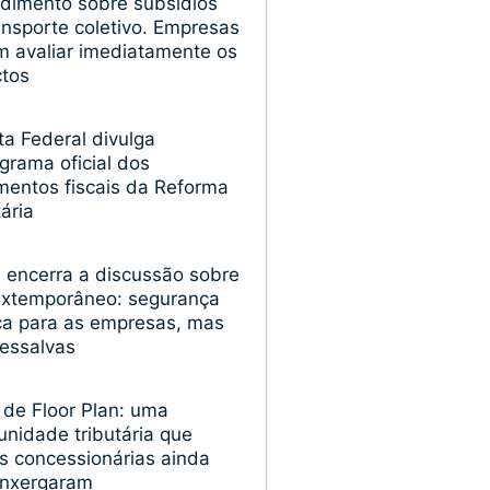
dimento sobre subsídios
ansporte coletivo. Empresas
 avaliar imediatamente os
ctos
ta Federal divulga
grama oficial dos
entos fiscais da Reforma
tária
encerra a discussão sobre
extemporâneo: segurança
ica para as empresas, mas
essalvas
 de Floor Plan: uma
unidade tributária que
s concessionárias ainda
enxergaram