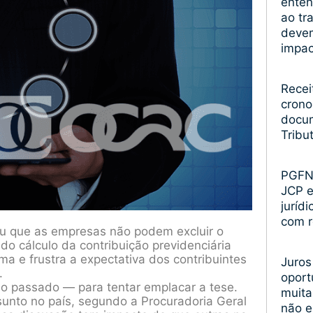
enten
ao tr
devem
impa
Recei
crono
docum
Tribu
PGFN 
JCP 
juríd
com r
diu que as empresas não podem excluir o
do cálculo da contribuição previdenciária
ma e frustra a expectativa dos contribuintes
Juros
.
oport
no passado — para tentar emplacar a tese.
muita
sunto no país, segundo a Procuradoria Geral
não 