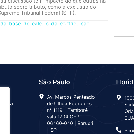
sa discussão tem impacto do que outras na
ributo sobre tributo, como a exclusão do
 Supremo Tribunal Federal (STF).
-da-base-de-calculo-da-contribuicao-
São Paulo
Flori
 n°
Av. Marcos Penteado
1500
Tijuca
de Ulhoa Rodrigues,
Suit
 CEP:
n° 1119 - Tamboré
Orla
de
sala 1704 CEP:
EU
06460-040 | Barueri
- SP
Pho