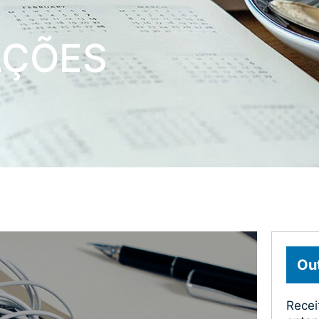
AÇÕES
Out
Recei