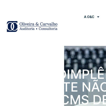
A O&C
Notícias
STF: INADIMPL
DE CLIENTE NÃ
AFASTA ICMS D