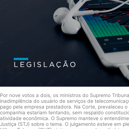
Por nove votos a dois, os ministros do Supremo Tribun
inadimplência do usuário de serviços de telecomunicaç
pago pela empresa prestadora. Na Corte, prevaleceu 
companhia estariam tentando, sem respaldo constitucion
atividade econômica. O Supremo manteve o entendimen
Justiça (STJ) sobre o tema. O julgamento esteve em plen