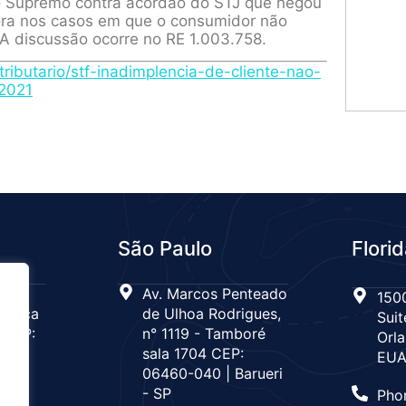
no Supremo contra acórdão do STJ que negou
ora nos casos em que o consumidor não
A discussão ocorre no RE 1.003.758.
tributario/stf-inadimplencia-de-cliente-nao-
2021
São Paulo
Flori
 n°
Av. Marcos Penteado
1500
Tijuca
de Ulhoa Rodrigues,
Suit
 CEP:
n° 1119 - Tamboré
Orla
de
sala 1704 CEP:
EU
06460-040 | Barueri
- SP
Pho