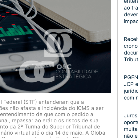
enten
ao tr
devem
impa
Recei
crono
docum
Tribu
PGFN 
JCP 
juríd
com r
al Federal (STF) entenderam que a
ões não afasta a incidência do ICMS a ser
o entendimento de que com o pedido a
Juros
al, repassar ao erário os riscos de sua
oport
to da 2ª Turma do Superior Tribunal de
muita
ário virtual até o dia 14 de maio. A Global
não 