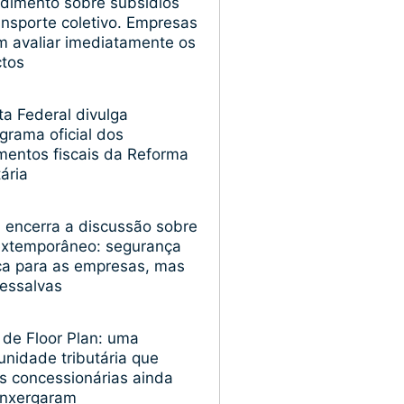
dimento sobre subsídios
ansporte coletivo. Empresas
 avaliar imediatamente os
ctos
ta Federal divulga
grama oficial dos
entos fiscais da Reforma
tária
encerra a discussão sobre
extemporâneo: segurança
ica para as empresas, mas
essalvas
 de Floor Plan: uma
unidade tributária que
s concessionárias ainda
enxergaram