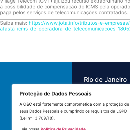
Village Telecom (GVT) ajuizou recurso extraordinário 
a possibilidade de compensação do ICMS pela operad
paga pelos serviços de telecomunicações contratados. 
Saiba mais:
https://www.jota.info/tributos-e-empresas/
afasta-icms-de-operadora-de-telecomunicacoes-1805
Rio de Janeiro
Proteção de Dados Pessoais
Av. das Américas,
3.500 - Barra da 
A O&C está fortemente comprometida com a proteção de
Bloco 4 Sala 442
seus Dados Pessoais e cumprindo os requisitos da LGPD
22640-102 | Rio 
(Lei nº 13.709/18).
Janeiro - RJ
Leia nossa
Política de Privacidade.