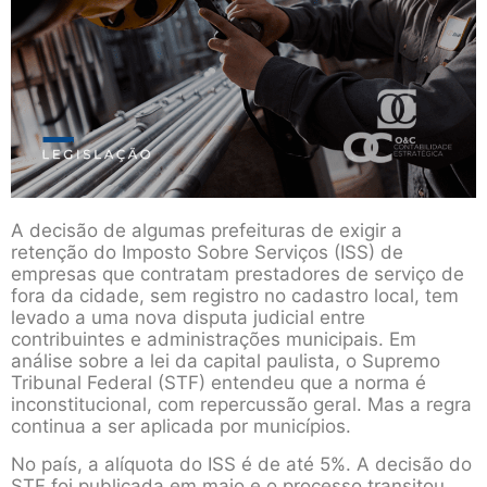
A decisão de algumas prefeituras de exigir a
retenção do Imposto Sobre Serviços (ISS) de
empresas que contratam prestadores de serviço de
fora da cidade, sem registro no cadastro local, tem
levado a uma nova disputa judicial entre
contribuintes e administrações municipais. Em
análise sobre a lei da capital paulista, o Supremo
Tribunal Federal (STF) entendeu que a norma é
inconstitucional, com repercussão geral. Mas a regra
continua a ser aplicada por municípios.
No país, a alíquota do ISS é de até 5%. A decisão do
STF foi publicada em maio e o processo transitou