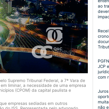
enten
ao tr
devem
impa
Recei
crono
docum
Tribu
PGFN 
JCP 
juríd
com r
elo Supremo Tribunal Federal, a 7ª Vara de
, em liminar, a necessidade de uma empresa
icípios (CPOM) da capital paulista e
Juros
oport
muita
e que empresas sediadas em outros
não 
ão do ISS. Representada pelo advogado