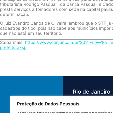
tributarista Rodrigo Pasquali, da banca Pasquali e C
presta serviços a tomadores com sede na capital pauli
determinação.
O juiz Evandro Carlos de Oliveira lembrou que o STF já 
cadastros do tipo, pois não cabe aos municípios impor 
que não está em seu território.
Saiba mais:
https://www.conjur.com.br/2021-nov-16/li
prefeitura-sp
Rio de Janeiro
Proteção de Dados Pessoais
Av. das Américas,
3.500 - Barra da 
A O&C está fortemente comprometida com a proteção de