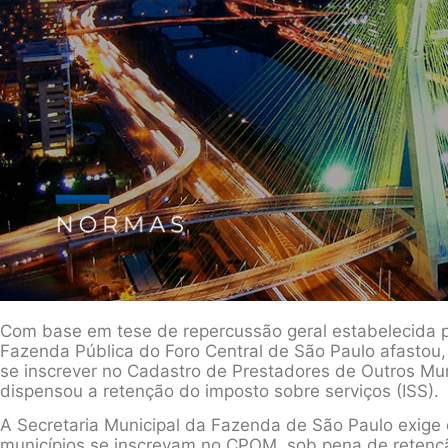
Com base em tese de repercussão geral estabelecida p
Fazenda Pública do Foro Central de São Paulo afastou
se inscrever no Cadastro de Prestadores de Outros Mun
dispensou a retenção do imposto sobre serviços (ISS).
A Secretaria Municipal da Fazenda de São Paulo exig
municípios se inscrevam no CPOM, sob pena de retenç