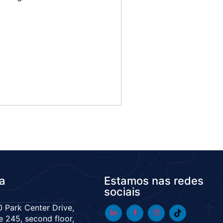
da
Estamos nas redes
sociais
 Park Center Drive,
e 245, second floor,