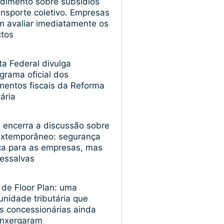
dimento sobre subsídios
ansporte coletivo. Empresas
 avaliar imediatamente os
ctos
ta Federal divulga
grama oficial dos
entos fiscais da Reforma
tária
encerra a discussão sobre
extemporâneo: segurança
ica para as empresas, mas
essalvas
 de Floor Plan: uma
unidade tributária que
s concessionárias ainda
enxergaram