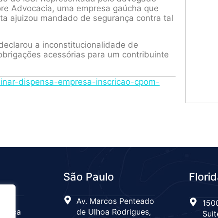
adore Advocacia, uma empresa gaúcha que
sta ajuizou mandado de segurança contra tal
declarou a inconstitucionalidade de
obrigações acessórias para um contribuinte
minar-dispensa-empresa-inscricao-cpom-
São Paulo
Flori
 n°
Av. Marcos Penteado
1500
Tijuca
de Ulhoa Rodrigues,
Suit