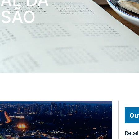
AL DA
 SÃO
Out
Recei