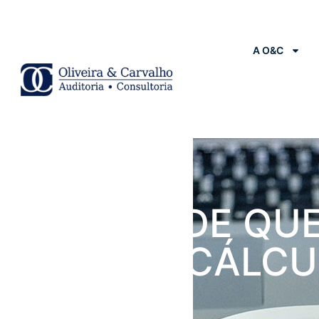
A O&C
Notícias
STJ DECIDE QU
BASE DE CÁLC
DO ITBI É