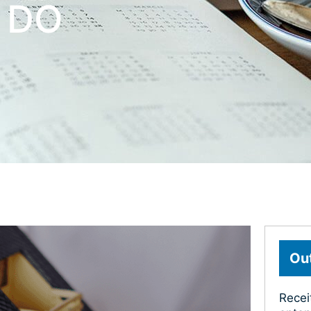
 DO
Out
Recei