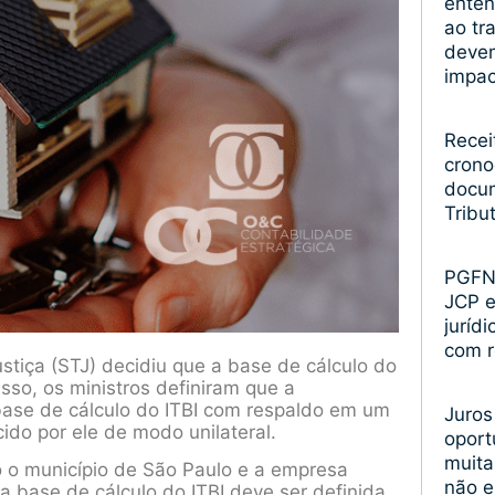
enten
ao tr
devem
impa
Recei
crono
docum
Tribu
PGFN 
JCP 
juríd
com r
stiça (STJ) decidiu que a base de cálculo do
sso, os ministros definiram que a
base de cálculo do ITBI com respaldo em um
Juros
ido por ele de modo unilateral.
oport
muita
o o município de São Paulo e a empresa
não 
 a base de cálculo do ITBI deve ser definida