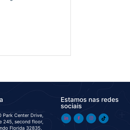
da
Estamos nas redes
sociais
 Park Center Drive,
e 245, second floor,
ndo Florida 32835,