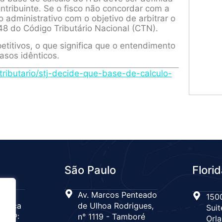
ontribuinte. Se o fisco não concordar com a
 administrativo com o objetivo de arbitrar o
48 do Código Tributário Nacional (CTN).
etitivos, o que significa que o entendimento
casos idênticos.
tributario/stj-decide-que-base-de-calculo-
São Paulo
Flori
 n°
Av. Marcos Penteado
1500
Tijuca
de Ulhoa Rodrigues,
Suit
 CEP:
n° 1119 - Tamboré
Orla