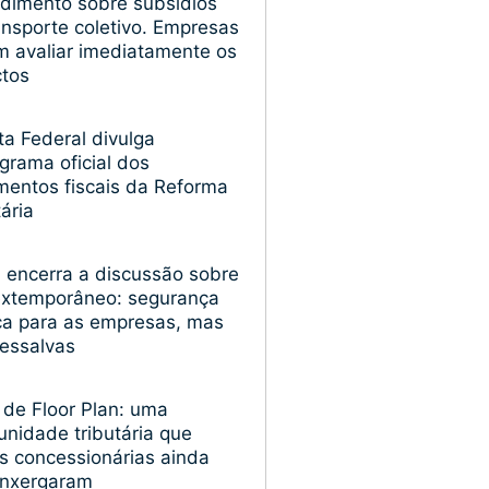
dimento sobre subsídios
ansporte coletivo. Empresas
 avaliar imediatamente os
ctos
ta Federal divulga
grama oficial dos
entos fiscais da Reforma
tária
encerra a discussão sobre
extemporâneo: segurança
ica para as empresas, mas
essalvas
 de Floor Plan: uma
unidade tributária que
s concessionárias ainda
enxergaram