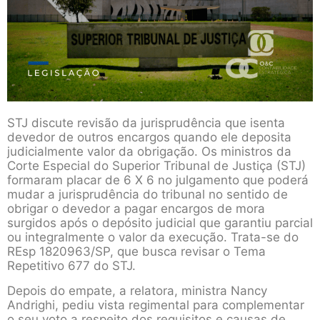
STJ discute revisão da jurisprudência que isenta
devedor de outros encargos quando ele deposita
judicialmente valor da obrigação. Os ministros da
Corte Especial do Superior Tribunal de Justiça (STJ)
formaram placar de 6 X 6 no julgamento que poderá
mudar a jurisprudência do tribunal no sentido de
obrigar o devedor a pagar encargos de mora
surgidos após o depósito judicial que garantiu parcial
ou integralmente o valor da execução. Trata-se do
REsp 1820963/SP, que busca revisar o Tema
Repetitivo 677 do STJ.
Depois do empate, a relatora, ministra Nancy
Andrighi, pediu vista regimental para complementar
o seu voto a respeito dos requisitos e causas de