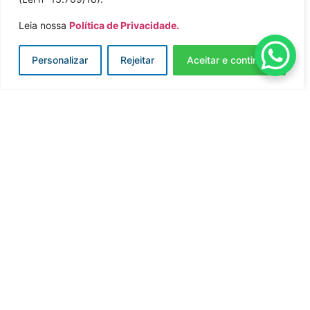
Clientes
Leia nossa
Política de Privacidade.
SOBRE NÓS
Personalizar
Rejeitar
Aceitar e continuar
Mais de quinze anos de experiência
em Auditoria e Planejamento Fiscal
A Oliveira & Carvalho Consultoria Tributária é
especializada em planejamento fiscal e na
recuperação de impostos. Nossa equipe é
composta de ex-auditores fiscais, tributaristas,
gestores e professores de importantes instituições
de ensino.
Além disso, também atuamos como matchmaker,
aproximando clientes e empresas parceiras que
tenham soluções adequadas para geração de
economias ou aumento de performance em
diversas áreas.
SAIBA MAIS