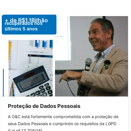
Consultoria Tributária
Vamos estudar as atividades de sua empresa
+ de R$
1.1
Bilhão
recuperados nos
para criar estratégias de redução de carga
últimos 5 anos
tributária.
DESCUBRA MAIS
Proteção de Dados Pessoais
A O&C está fortemente comprometida com a proteção de
seus Dados Pessoais e cumprindo os requisitos da LGPD
+de
2.000
(Lei nº 13.709/18).