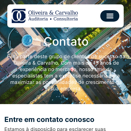
Contato
Faça parte deste grupo de clientes de sucesso da
Oliveira & Carvalho. Com mais de 15 anos de
experiência no mercado, nosso time de
especialistas tem a expertise necessária para
maximizar as possibilidades de crescimento da
sua empresa.
Entre em contato conosco
Estamos à disposição para esclarecer suas