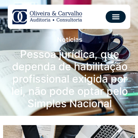
Notícias
Pessoa jurídica, que
dependa de habilitação
profissional exigida por
lei, não pode optar pelo
Simples Nacional