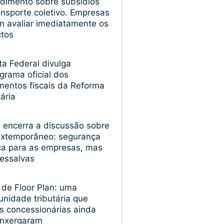
dimento sobre subsídios
ansporte coletivo. Empresas
 avaliar imediatamente os
ctos
ta Federal divulga
grama oficial dos
entos fiscais da Reforma
tária
encerra a discussão sobre
extemporâneo: segurança
ica para as empresas, mas
essalvas
 de Floor Plan: uma
unidade tributária que
s concessionárias ainda
enxergaram