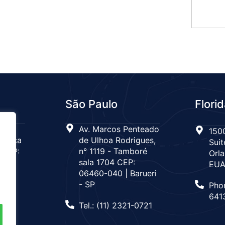
São Paulo
Flori
 n°
Av. Marcos Penteado
1500
Tijuca
de Ulhoa Rodrigues,
Suit
 CEP:
n° 1119 - Tamboré
Orla
de
sala 1704 CEP:
EU
06460-040 | Barueri
- SP
Pho
666
641
Tel.: (11) 2321-0721