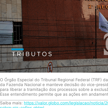
O Órgão Especial do Tribunal Regional Federal (TRF) da
da Fazenda Nacional e manteve decisão do vice-pres
para liberar a tramitação dos processos sobre a exclus
Esse entendimento permite que as ações em andamento
Saiba mais:
https://valor.globo.com/legislacao/noticia
sobre-pis-cofins.ghtml