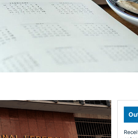
Out
Recei