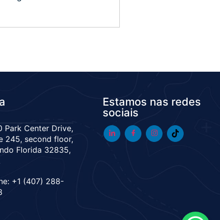
da
Estamos nas redes
sociais
 Park Center Drive,
e 245, second floor,
ndo Florida 32835,
A
ne: +1 (407) 288-
3