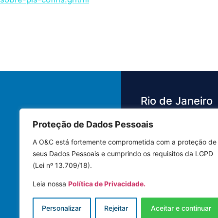
Rio de Janeiro
Proteção de Dados Pessoais
Av. das Américas,
3.500 - Barra da 
A O&C está fortemente comprometida com a proteção de
Bloco 4 Sala 442
seus Dados Pessoais e cumprindo os requisitos da LGPD
22640-102 | Rio 
(Lei nº 13.709/18).
Janeiro - RJ
Leia nossa
Política de Privacidade.
Tel.: (21) 3591-8
Personalizar
Rejeitar
Aceitar e continuar