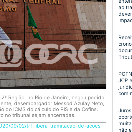
enten
ao tr
devem
impa
Recei
crono
docum
Tribu
PGFN 
JCP 
juríd
com r
 2ª Região, no Rio de Janeiro, negou pedido
idente, desembargador Messod Azulay Neto,
ão do ICMS do cálculo do PIS e da Cofins.
Juros
 no tribunal sejam encerradas.
oport
muita
/2020/09/02/trf-libera-tramitacao-de-acoes-
não 