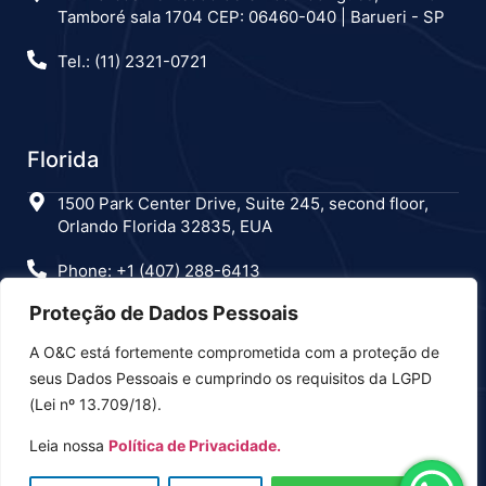
Tamboré sala 1704 CEP: 06460-040 | Barueri - SP
Tel.: (11) 2321-0721
Florida
1500 Park Center Drive, Suite 245, second floor,
Orlando Florida 32835, EUA
Phone: +1 (407) 288-6413
Proteção de Dados Pessoais
A O&C está fortemente comprometida com a proteção de
Estamos nas redes sociais
seus Dados Pessoais e cumprindo os requisitos da LGPD
(Lei nº 13.709/18).
Leia nossa
Política de Privacidade.