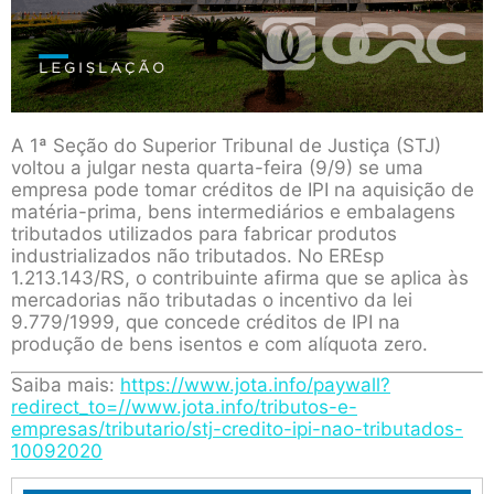
A 1ª Seção do Superior Tribunal de Justiça (STJ)
voltou a julgar nesta quarta-feira (9/9) se uma
empresa pode tomar créditos de IPI na aquisição de
matéria-prima, bens intermediários e embalagens
tributados utilizados para fabricar produtos
industrializados não tributados. No EREsp
1.213.143/RS, o contribuinte afirma que se aplica às
mercadorias não tributadas o incentivo da lei
9.779/1999, que concede créditos de IPI na
produção de bens isentos e com alíquota zero.
Saiba mais:
https://www.jota.info/paywall?
redirect_to=//www.jota.info/tributos-e-
empresas/tributario/stj-credito-ipi-nao-tributados-
10092020