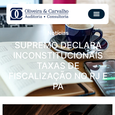
Notícias
SUPREMO DECLARA
INCONSTITUCIONAIS
TAXAS DE
FISCALIZAÇÃO NO RJ E
PA