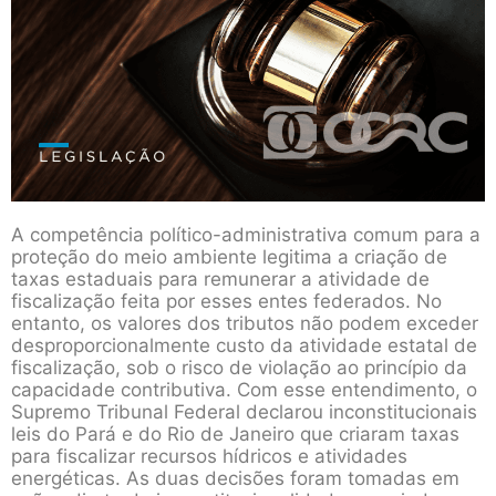
A competência político-administrativa comum para a
proteção do meio ambiente legitima a criação de
taxas estaduais para remunerar a atividade de
fiscalização feita por esses entes federados. No
entanto, os valores dos tributos não podem exceder
desproporcionalmente custo da atividade estatal de
fiscalização, sob o risco de violação ao princípio da
capacidade contributiva. Com esse entendimento, o
Supremo Tribunal Federal declarou inconstitucionais
leis do Pará e do Rio de Janeiro que criaram taxas
para fiscalizar recursos hídricos e atividades
energéticas. As duas decisões foram tomadas em