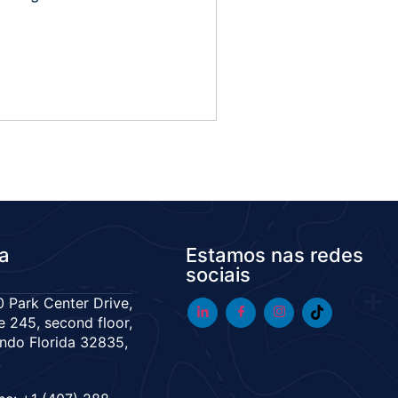
da
Estamos nas redes
sociais
 Park Center Drive,
e 245, second floor,
ndo Florida 32835,
A