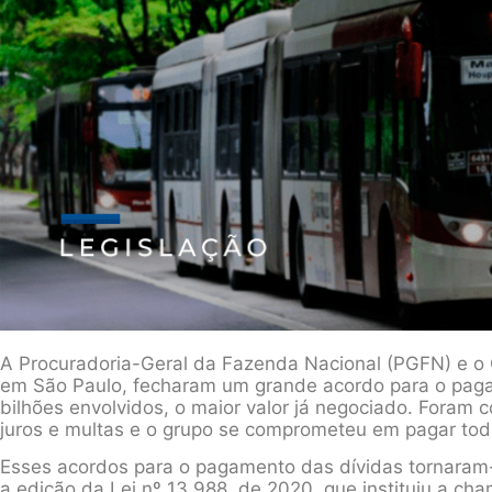
A Procuradoria-Geral da Fazenda Nacional (PGFN) e o 
em São Paulo, fecharam um grande acordo para o pagam
bilhões envolvidos, o maior valor já negociado. Fora
juros e multas e o grupo se comprometeu em pagar tod
Esses acordos para o pagamento das dívidas tornaram
a edição da Lei nº 13.988, de 2020, que instituiu a cha