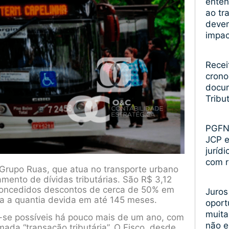
enten
ao tr
devem
impa
Recei
crono
docum
Tribu
PGFN 
JCP 
juríd
com r
Grupo Ruas, que atua no transporte urbano
ento de dívidas tributárias. São R$ 3,12
m concedidos descontos de cerca de 50% em
Juros
a a quantia devida em até 145 meses.
oport
muita
-se possíveis há pouco mais de um ano, com
não 
mada “transação tributária”. O Fisco, desde