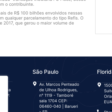
m o contribuinte.
ais de R$ 100 bilhões envolvidos nessas
m qualquer parcelamento do tipo Refis. O
de 2017, que gerou o maior volume de
São Paulo
Flori
 n°
Av. Marcos Penteado
1500
Tijuca
de Ulhoa Rodrigues,
Suit
 CEP:
n° 1119 - Tamboré
Orla
de
sala 1704 CEP:
EU
06460-040 | Barueri
- SP