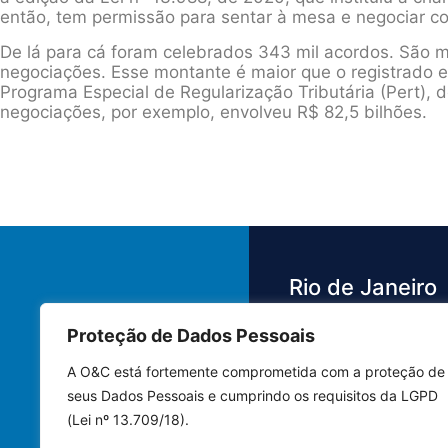
então, tem permissão para sentar à mesa e negociar co
De lá para cá foram celebrados 343 mil acordos. São m
negociações. Esse montante é maior que o registrado e
Programa Especial de Regularização Tributária (Pert), 
negociações, por exemplo, envolveu R$ 82,5 bilhões.
Rio de Janeiro
Proteção de Dados Pessoais
Av. das Américas,
3.500 - Barra da 
A O&C está fortemente comprometida com a proteção de
Bloco 4 Sala 442
seus Dados Pessoais e cumprindo os requisitos da LGPD
22640-102 | Rio 
(Lei nº 13.709/18).
Janeiro - RJ