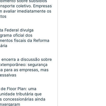
dimento sobre subsídios
ansporte coletivo. Empresas
 avaliar imediatamente os
ctos
ta Federal divulga
grama oficial dos
entos fiscais da Reforma
tária
encerra a discussão sobre
extemporâneo: segurança
ica para as empresas, mas
essalvas
 de Floor Plan: uma
unidade tributária que
s concessionárias ainda
enxergaram