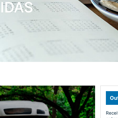
VIDAS
Out
Recei