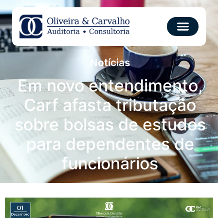
Notícias
Em novo entendimento,
Carf afasta tributação
sobre bolsas de estudos
para dependentes de
funcionários