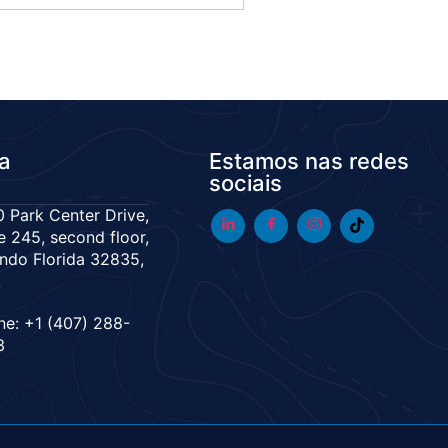
da
Estamos nas redes
sociais
 Park Center Drive,
e 245, second floor,
ndo Florida 32835,
A
ne: +1 (407) 288-
3