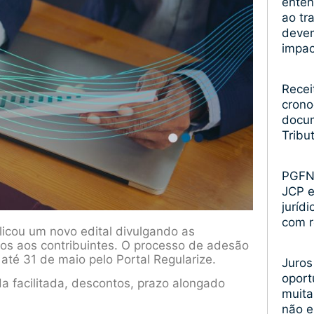
enten
ao tr
devem
impa
Recei
crono
docum
Tribu
PGFN 
JCP 
juríd
com r
icou um novo edital divulgando as
os aos contribuintes. O processo de adesão
 até 31 de maio pelo Portal Regularize.
Juros
oport
a facilitada, descontos, prazo alongado
muita
não 