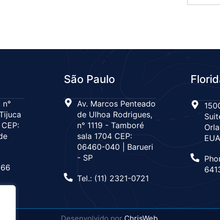
São Paulo
Flori
 n°
Av. Marcos Penteado
1500
Tijuca
de Ulhoa Rodrigues,
Suit
 CEP:
n° 1119 - Tamboré
Orla
de
sala 1704 CEP:
EU
06460-040 | Barueri
- SP
Pho
666
641
Tel.: (11) 2321-0721
Desenvolvido por
ChrisWeb
.