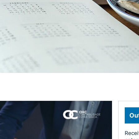
Out
Recei