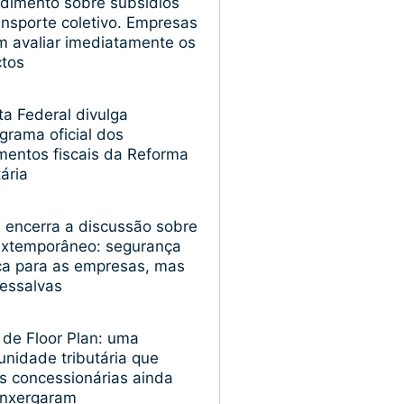
dimento sobre subsídios
ansporte coletivo. Empresas
 avaliar imediatamente os
ctos
ta Federal divulga
grama oficial dos
entos fiscais da Reforma
tária
encerra a discussão sobre
extemporâneo: segurança
ica para as empresas, mas
essalvas
 de Floor Plan: uma
unidade tributária que
s concessionárias ainda
enxergaram