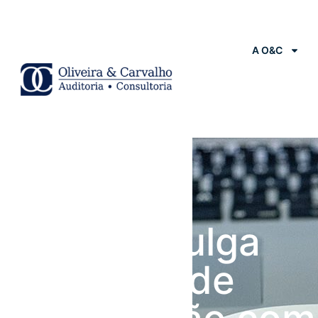
A O&C
Notícias
PGFN divulga
proposta de