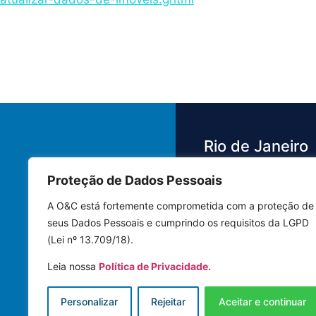
Rio de Janeiro
Proteção de Dados Pessoais
Av. das Américas,
3.500 - Barra da 
A O&C está fortemente comprometida com a proteção de
Bloco 4 Sala 442
seus Dados Pessoais e cumprindo os requisitos da LGPD
22640-102 | Rio 
(Lei nº 13.709/18).
Janeiro - RJ
Leia nossa
Política de Privacidade.
Tel.: (21) 3591-8
Personalizar
Rejeitar
Aceitar e continuar