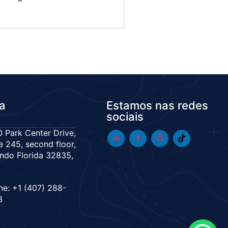
da
Estamos nas redes
sociais
 Park Center Drive,
e 245, second floor,
ndo Florida 32835,
A
ne: +1 (407) 288-
3