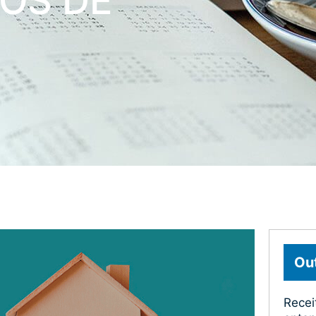
OS DE
Out
Recei