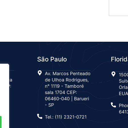
São Paulo
Flori
 n°
Av. Marcos Penteado
1500
Tijuca
de Ulhoa Rodrigues,
Suit
 CEP:
n° 1119 - Tamboré
Orla
de
sala 1704 CEP:
EU
06460-040 | Barueri
- SP
Pho
666
641
Tel.: (11) 2321-0721