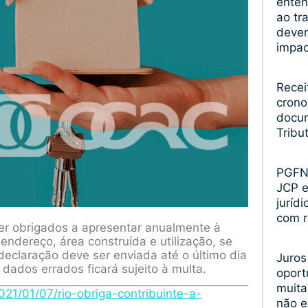
enten
ao tr
devem
impa
Recei
crono
docum
Tribu
PGFN 
JCP 
juríd
com r
er obrigados a apresentar anualmente à
ndereço, área construída e utilização, se
 declaração deve ser enviada até o último dia
Juros
dados errados ficará sujeito à multa.
oport
muita
2021/01/07/rio-obriga-contribuinte-a-
não 