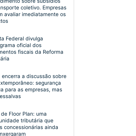
dimento sobre subsídios
ansporte coletivo. Empresas
 avaliar imediatamente os
ctos
ta Federal divulga
grama oficial dos
entos fiscais da Reforma
tária
encerra a discussão sobre
extemporâneo: segurança
ica para as empresas, mas
essalvas
 de Floor Plan: uma
unidade tributária que
s concessionárias ainda
enxergaram