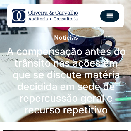
Notícias
A compensação antes do
trânsito nas ações em
que se discute matéria
decidida em sede de
repercussão geral e
recurso repetitivo