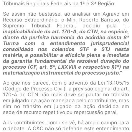
Tribunais Regionais Federais da 1ª e 3ª Região.
Se assim não bastasse, ao analisar um Agravo em
Recurso Extraordinário, o Min. Roberto Barroso, do
Supremo Tribunal Federal, decidiu pela “…
inaplicabilidade do art. 170-A, do CTN, na espécie,
diante da perfeita harmonia do acórdão desta 8ª
Turma com o entendimento jurisprudencial
consolidado nos colendos STF e STJ nesta
matéria, a possibilitar a eficácia plena e imediata
da garantia fundamental da razoável duração do
processo (CF, art. 5º, LXXVIII e respectivo §1º) na
materialização instrumental do processo justo.”
Ao que nos parece, com o advento da Lei 13.105/15
(Código de Processo Civil), a previsão original do art.
170-A do CTN não mais deve se pautar no trânsito
em julgado da ação manejada pelo contribuinte, mas
sim no trânsito em julgado da ação decidida em
sede de recurso repetitivo ou repercussão geral.
Aos contribuintes, como se vê, há amplo campo para
o debate. A O&C não só defende este entendimento