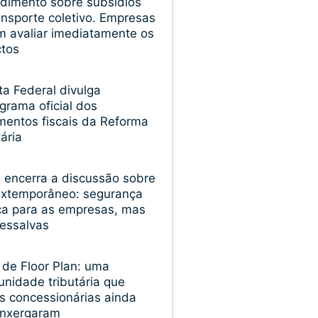
dimento sobre subsídios
ansporte coletivo. Empresas
 avaliar imediatamente os
ctos
ta Federal divulga
grama oficial dos
entos fiscais da Reforma
tária
encerra a discussão sobre
extemporâneo: segurança
ica para as empresas, mas
essalvas
 de Floor Plan: uma
unidade tributária que
s concessionárias ainda
enxergaram