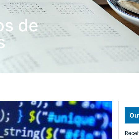
os de
s
Out
Recei