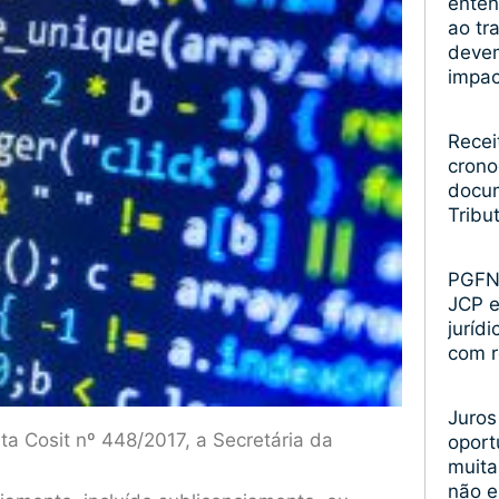
enten
ao tr
devem
impa
Recei
crono
docum
Tribu
PGFN 
JCP 
juríd
com r
Juros
a Cosit nº 448/2017, a Secretária da
oport
muita
não 