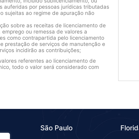
ciamento, incluído sublicenciamento, ou
 auferidas por pessoas jurídicas tributadas
ão sujeitas ao regime de apuração não
ão sobre as receitas de licenciamento de
a, emprego ou remessa de valores a
ties como contrapartida pelo licenciamento
 de prestação de serviços de manutenção e
viços incidirão as contribuições;
valores referentes ao licenciamento de
ico, todo o valor será considerado com
São Paulo
Flori