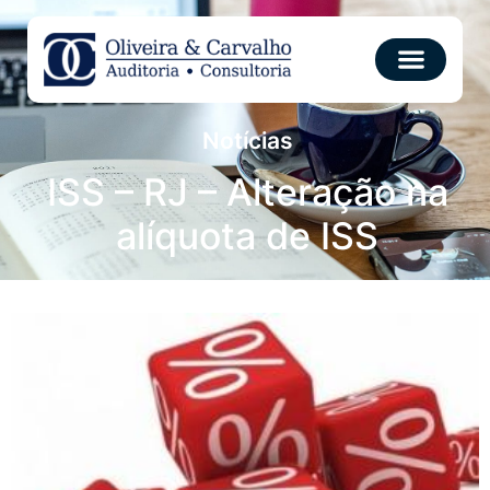
Notícias
ISS – RJ – Alteração na
alíquota de ISS