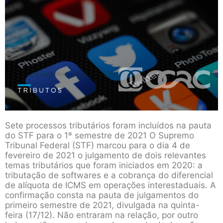
Sete processos tributários foram incluídos na pauta
do STF para o 1º semestre de 2021 O Supremo
Tribunal Federal (STF) marcou para o dia 4 de
fevereiro de 2021 o julgamento de dois relevantes
temas tributários que foram iniciados em 2020: a
tributação de softwares e a cobrança do diferencial
de alíquota de ICMS em operações interestaduais. A
confirmação consta na pauta de julgamentos do
primeiro semestre de 2021, divulgada na quinta-
feira (17/12). Não entraram na relação, por outro