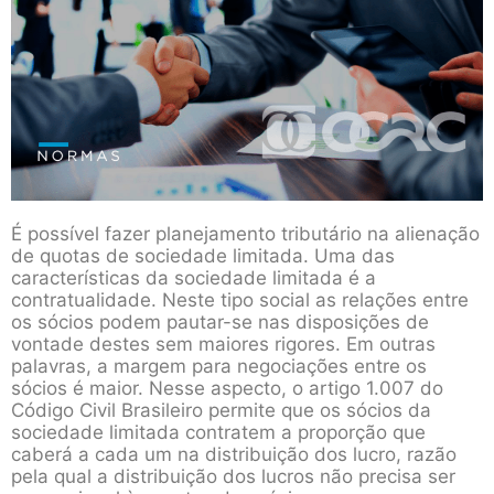
É possível fazer planejamento tributário na alienação
de quotas de sociedade limitada. Uma das
características da sociedade limitada é a
contratualidade. Neste tipo social as relações entre
os sócios podem pautar-se nas disposições de
vontade destes sem maiores rigores. Em outras
palavras, a margem para negociações entre os
sócios é maior. Nesse aspecto, o artigo 1.007 do
Código Civil Brasileiro permite que os sócios da
sociedade limitada contratem a proporção que
caberá a cada um na distribuição dos lucro, razão
pela qual a distribuição dos lucros não precisa ser