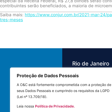
especial da Receita Federal, R$ 27,8 bilhões serão co
contribuintes serão beneficiados, a maioria de microe
Saiba mais:
https://www.conjur.com.br/2021-mar-24/p
tres-meses
Rio de Janeiro
Proteção de Dados Pessoais
Av. das Américas,
3.500 - Barra da 
A O&C está fortemente comprometida com a proteção de
Bloco 4 Sala 442
seus Dados Pessoais e cumprindo os requisitos da LGPD
22640-102 | Rio 
(Lei nº 13.709/18).
Janeiro - RJ
Leia nossa
Política de Privacidade.
Tel.: (21) 3591-8