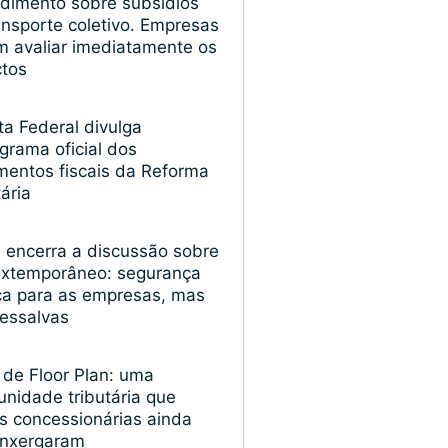
dimento sobre subsídios
ansporte coletivo. Empresas
 avaliar imediatamente os
ctos
ta Federal divulga
grama oficial dos
entos fiscais da Reforma
tária
encerra a discussão sobre
extemporâneo: segurança
ica para as empresas, mas
essalvas
 de Floor Plan: uma
unidade tributária que
s concessionárias ainda
enxergaram