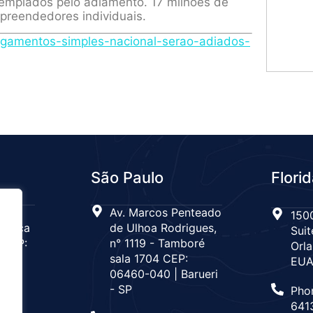
ntemplados pelo adiamento. 17 milhões de
mpreendedores individuais.
agamentos-simples-nacional-serao-adiados-
São Paulo
Flori
 n°
Av. Marcos Penteado
1500
Tijuca
de Ulhoa Rodrigues,
Suit
 CEP:
n° 1119 - Tamboré
Orla
de
sala 1704 CEP:
EU
06460-040 | Barueri
- SP
Pho
666
641