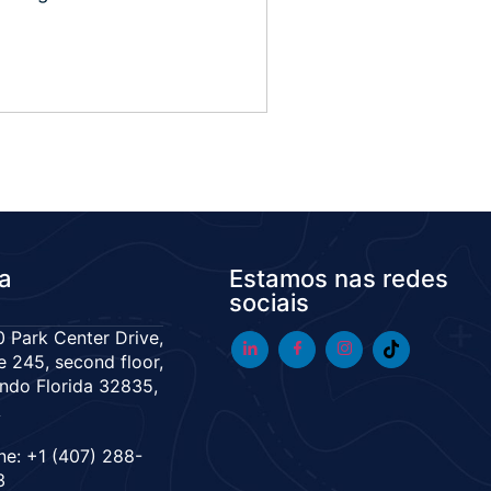
da
Estamos nas redes
sociais
 Park Center Drive,
e 245, second floor,
ndo Florida 32835,
A
ne: +1 (407) 288-
3