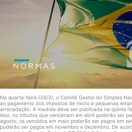
Na quarta-feira (24/3), o Comitê Gestor do Simples Na
ao pagamento dos impostos de micro e pequenas empr
arrecadação. A medida deve ser publicada na quinta-fei
isso, os tributos que venceriam em abril poderão ser 
agosto; os vencidos em maio poderão ser pagos em se
poderão ser pagos em novembro e dezembro. De acordo