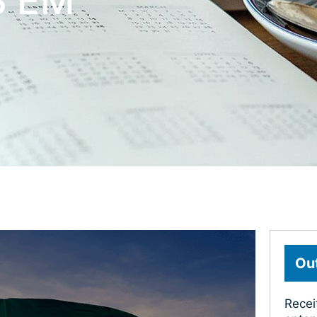
S EM
Out
Recei