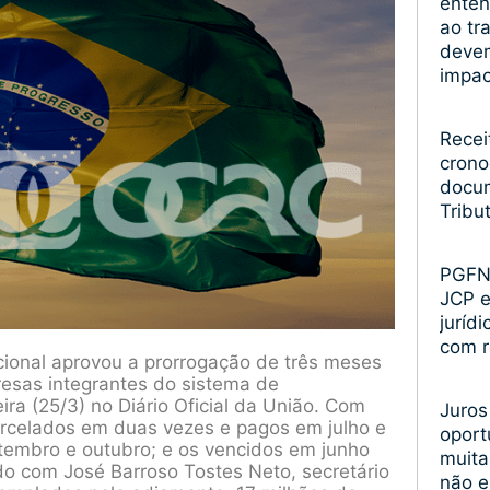
enten
ao tr
devem
impa
Recei
crono
docum
Tribu
PGFN 
JCP 
juríd
com r
cional aprovou a prorrogação de três meses
esas integrantes do sistema de
ra (25/3) no Diário Oficial da União. Com
Juros
parcelados em duas vezes e pagos em julho e
oport
tembro e outubro; e os vencidos em junho
muita
 com José Barroso Tostes Neto, secretário
não 