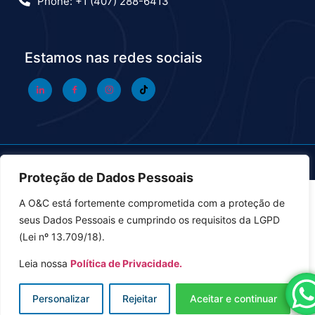
Phone: +1 (407) 288-6413
Estamos nas redes sociais
Desenvolvido por
ChrisWeb
.
Proteção de Dados Pessoais
A O&C está fortemente comprometida com a proteção de
seus Dados Pessoais e cumprindo os requisitos da LGPD
(Lei nº 13.709/18).
Leia nossa
Política de Privacidade.
Personalizar
Rejeitar
Aceitar e continuar