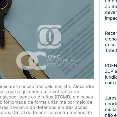
enten
ao tr
devem
impa
Recei
crono
docum
Tribu
PGFN 
JCP 
juríd
com r
liminares concedidas pelo ministro Alexandre
uais que regulamentam a cobrança do
uaisquer bens ou direitos (ITCMD) em casos
Juros
são foi tomada de forma unânime por meio de
oport
lares haviam sido deferidas em três ações
muita
radoria-Geral da República contra trechos de
não 