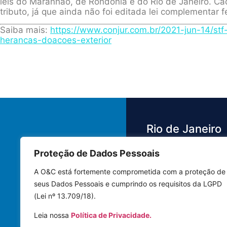
leis do Maranhão, de Rondônia e do Rio de Janeiro. Cad
tributo, já que ainda não foi editada lei complementar f
Saiba mais:
https://www.conjur.com.br/2021-jun-14/s
herancas-doacoes-exterior
Rio de Janeiro
Proteção de Dados Pessoais
Av. das Américas,
3.500 - Barra da 
A O&C está fortemente comprometida com a proteção de
Bloco 4 Sala 442
seus Dados Pessoais e cumprindo os requisitos da LGPD
22640-102 | Rio 
(Lei nº 13.709/18).
Janeiro - RJ
Leia nossa
Política de Privacidade.
Tel.: (21) 3591-8