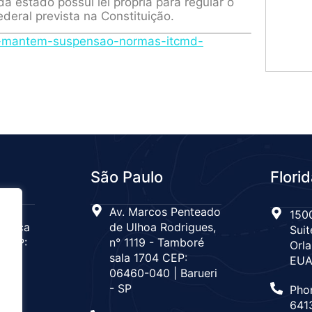
a estado possui lei própria para regular o
ederal prevista na Constituição.
tf-mantem-suspensao-normas-itcmd-
São Paulo
Flori
 n°
Av. Marcos Penteado
1500
Tijuca
de Ulhoa Rodrigues,
Suit
 CEP:
n° 1119 - Tamboré
Orla
de
sala 1704 CEP:
EU
06460-040 | Barueri
- SP
Pho
666
641