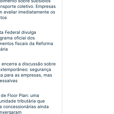
dimento sobre subsídios
ansporte coletivo. Empresas
 avaliar imediatamente os
ctos
ta Federal divulga
grama oficial dos
entos fiscais da Reforma
tária
encerra a discussão sobre
extemporâneo: segurança
ica para as empresas, mas
essalvas
 de Floor Plan: uma
unidade tributária que
s concessionárias ainda
enxergaram