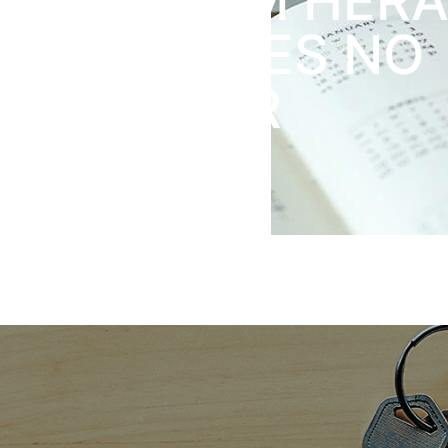
ITCMD EM HER
E DOAÇÕES NO
EXTERIOR