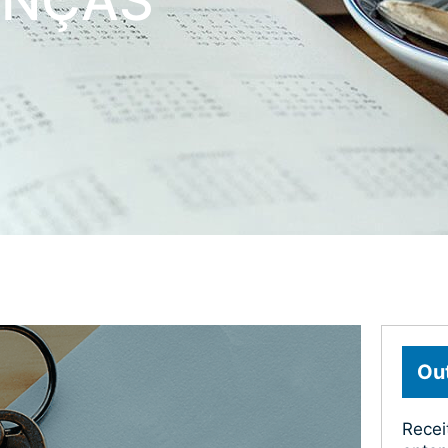
ANÇAS
Out
Recei