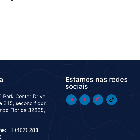
da
Estamos nas redes
sociais
 Park Center Drive,
e 245, second floor,
ndo Florida 32835,
A
ne: +1 (407) 288-
3