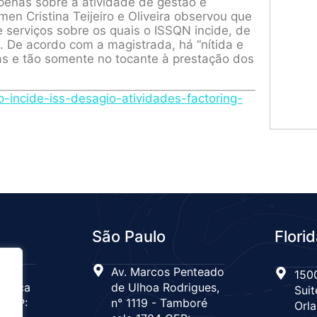
apenas sobre a atividade de gestão e
n Cristina Teijeiro e Oliveira observou que
 serviços sobre os quais o ISSQN incide, de
. De acordo com a magistrada, há “nítida e
s e tão somente no tocante à prestação dos
-incide-iss-desagio-atividades-factoring-
São Paulo
Flori
 n°
Av. Marcos Penteado
1500
Tijuca
de Ulhoa Rodrigues,
Suit
 CEP:
n° 1119 - Tamboré
Orla