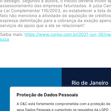
o deságio. Segundo a autora, o tributo deveria incidir 
assessoramento das empresas faturizadas. A juíza Carme
a Lei Complementar 116/2003, ao estabelecer a lista de
fato não menciona a atividade de aquisição de créditos
expressa delimitação para a cobrança da exação apena
serviços de apoio que a ela se relacionam”.
Saiba mais:
https://www.conjur.com.br/2021-jun-30/nao
juiza
Rio de Janeiro
Proteção de Dados Pessoais
Av. das Américas,
3.500 - Barra da 
A O&C está fortemente comprometida com a proteção de
Bloco 4 Sala 442
seus Dados Pessoais e cumprindo os requisitos da LGPD