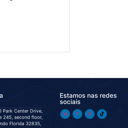
da
Estamos nas redes
sociais
 Park Center Drive,
e 245, second floor,
ndo Florida 32835,