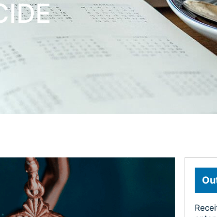
CIDE
Out
Recei