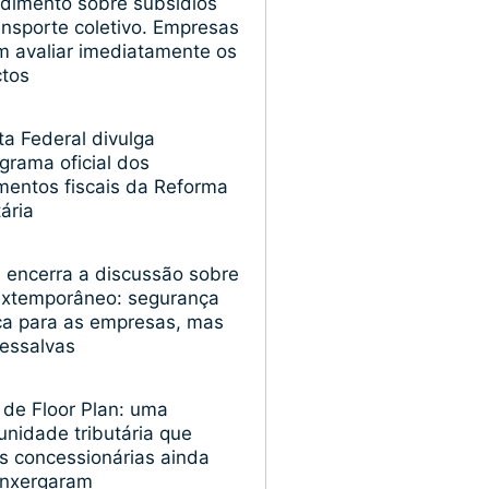
dimento sobre subsídios
ansporte coletivo. Empresas
 avaliar imediatamente os
ctos
ta Federal divulga
grama oficial dos
entos fiscais da Reforma
tária
encerra a discussão sobre
extemporâneo: segurança
ica para as empresas, mas
essalvas
 de Floor Plan: uma
unidade tributária que
s concessionárias ainda
enxergaram