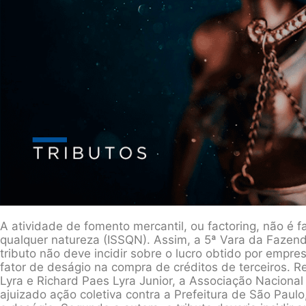
A atividade de fomento mercantil, ou factoring, não é 
qualquer natureza (ISSQN). Assim, a 5ª Vara da Fazen
tributo não deve incidir sobre o lucro obtido por empre
fator de deságio na compra de créditos de terceiros.
Lyra e Richard Paes Lyra Junior, a Associação Naciona
ajuizado ação coletiva contra a Prefeitura de São Pau