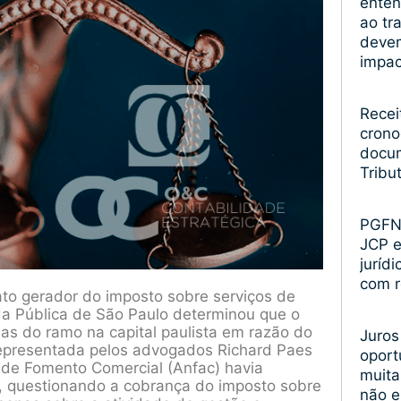
enten
ao tr
devem
impa
Recei
crono
docum
Tribu
PGFN 
JCP 
juríd
com r
fato gerador do imposto sobre serviços de
da Pública de São Paulo determinou que o
sas do ramo na capital paulista em razão do
Juros
 Representada pelos advogados Richard Paes
oport
l de Fomento Comercial (Anfac) havia
muita
lo, questionando a cobrança do imposto sobre
não 