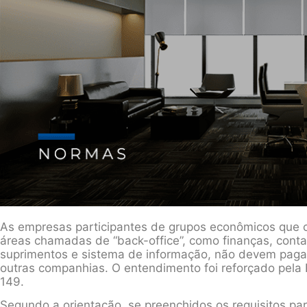
As empresas participantes de grupos econômicos que c
áreas chamadas de “back-office”, como finanças, conta
suprimentos e sistema de informação, não devem pagar
outras companhias. O entendimento foi reforçado pela 
149.
Segundo a orientação, se preenchidos os requisitos pa