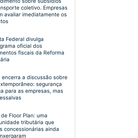
dimento sobre subsídios
ansporte coletivo. Empresas
 avaliar imediatamente os
ctos
ta Federal divulga
grama oficial dos
entos fiscais da Reforma
tária
encerra a discussão sobre
extemporâneo: segurança
ica para as empresas, mas
essalvas
 de Floor Plan: uma
unidade tributária que
s concessionárias ainda
enxergaram