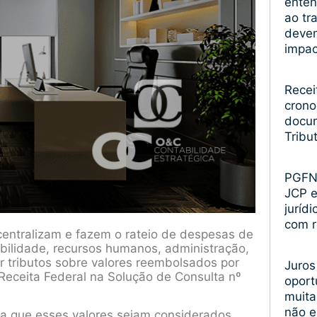
enten
ao tr
devem
impa
Recei
crono
docum
Tribu
PGFN 
JCP 
juríd
com r
entralizam e fazem o rateio de despesas de
bilidade, recursos humanos, administração,
 tributos sobre valores reembolsados por
Juros
Receita Federal na Solução de Consulta nº
oport
muita
não 
ra que esses valores sejam considerados