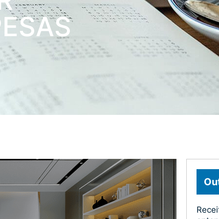
R
PESAS
Out
Recei