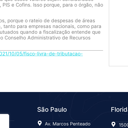
 PIS e Cofins. Isso porque, para o órgão, não
s, porque o rateio de despesas de áreas
, tanto para empresas nacionais, como para
 autuados quando a fiscalização entende que
no Conselho Administrativo de Recursos
2021/10/05/fisco-livra-de-tributacao-
São Paulo
Flori
 n°
Av. Marcos Penteado
1500