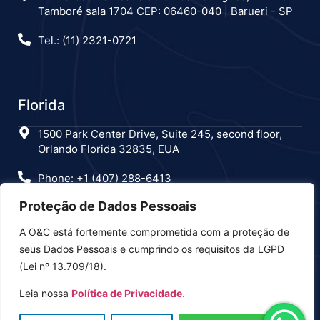
Tamboré sala 1704 CEP: 06460-040 | Barueri - SP
Tel.: (11) 2321-0721
Florida
1500 Park Center Drive, Suite 245, second floor,
Orlando Florida 32835, EUA
Phone: +1 (407) 288-6413
Proteção de Dados Pessoais
A O&C está fortemente comprometida com a proteção de
Estamos nas redes sociais
seus Dados Pessoais e cumprindo os requisitos da LGPD
(Lei nº 13.709/18).
Leia nossa
Política de Privacidade.