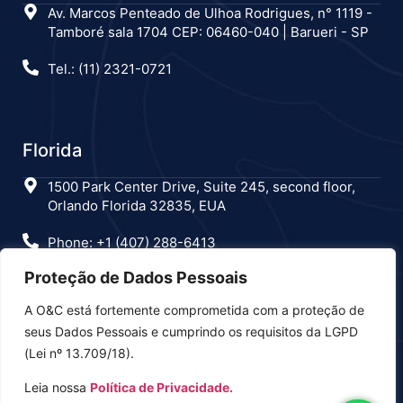
Av. Marcos Penteado de Ulhoa Rodrigues, n° 1119 -
Tamboré sala 1704 CEP: 06460-040 | Barueri - SP
Tel.: (11) 2321-0721
Florida
1500 Park Center Drive, Suite 245, second floor,
Orlando Florida 32835, EUA
Phone: +1 (407) 288-6413
Proteção de Dados Pessoais
A O&C está fortemente comprometida com a proteção de
Estamos nas redes sociais
seus Dados Pessoais e cumprindo os requisitos da LGPD
(Lei nº 13.709/18).
Leia nossa
Política de Privacidade.