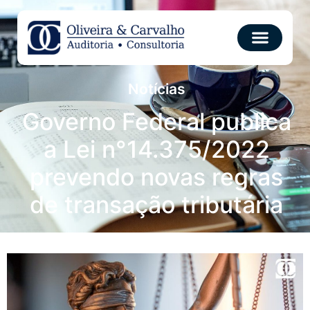
Notícias
Governo Federal publica
a Lei n°14.375/2022
prevendo novas regras
de transação tributária