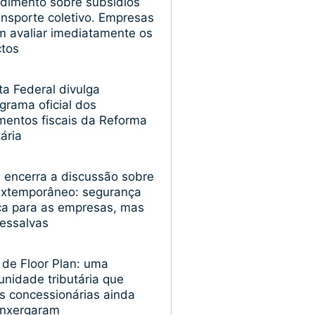
dimento sobre subsídios
ansporte coletivo. Empresas
 avaliar imediatamente os
ctos
ta Federal divulga
grama oficial dos
entos fiscais da Reforma
tária
encerra a discussão sobre
extemporâneo: segurança
ica para as empresas, mas
essalvas
 de Floor Plan: uma
unidade tributária que
s concessionárias ainda
enxergaram