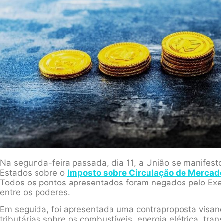
Na segunda-feira passada, dia 11, a União se manifest
Estados sobre o
Imposto sobre Circulação de Mercado
Todos os pontos apresentados foram negados pelo Exec
entre os poderes.
Em seguida, foi apresentada uma contraproposta visando
tributárias sobre os combustíveis, energia elétrica, tr