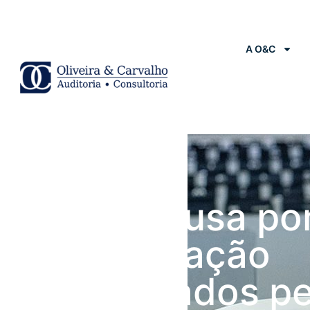
A O&C
Notícias
União recusa po
de conciliação
apresentados pe