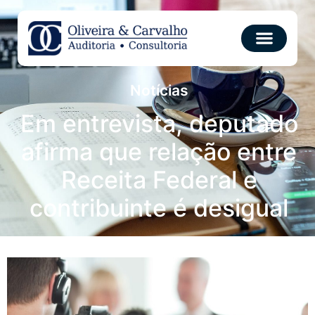
Notícias
Em entrevista, deputado
afirma que relação entre
Receita Federal e
contribuinte é desigual