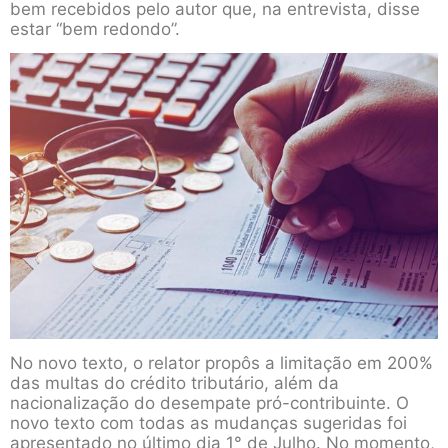
bem recebidos pelo autor que, na entrevista, disse
estar “bem redondo”.
No novo texto, o relator propôs a limitação em 200%
das multas do crédito tributário, além da
nacionalização do desempate pró-contribuinte. O
novo texto com todas as mudanças sugeridas foi
apresentado no último dia 1° de Julho. No momento,