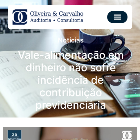
Notícias
Vale-alimentação em
dinheiro não sofre
incidência de
contribuição
previdenciária