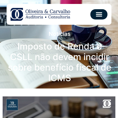
Notícias
Imposto de Renda e
CSLL não devem incidir
sobre benefício fiscal de
ICMS