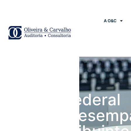
A O&C
Notícias
Justiça Federal
garante desemp