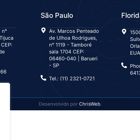
São Paulo
Flori
 n°
Av. Marcos Penteado
1500
Tijuca
de Ulhoa Rodrigues,
Suit
 CEP:
n° 1119 - Tamboré
Orla
de
sala 1704 CEP:
EU
06460-040 | Barueri
- SP
Pho
666
641
Tel.: (11) 2321-0721
Desenvolvido por
ChrisWeb
.