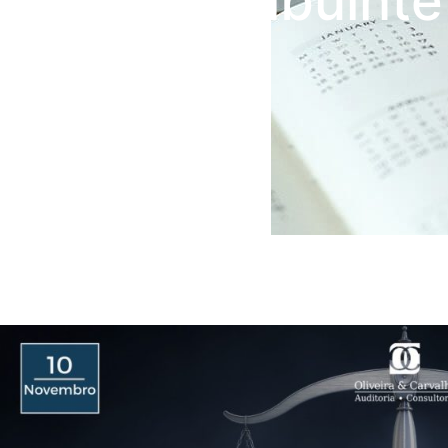
pró-contribuinte
Carf