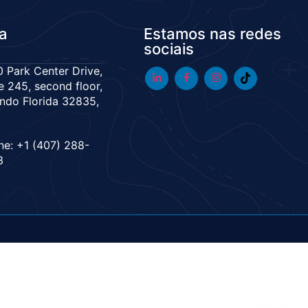
da
Estamos nas redes
sociais
 Park Center Drive,
e 245, second floor,
ndo Florida 32835,
A
ne: +1 (407) 288-
3