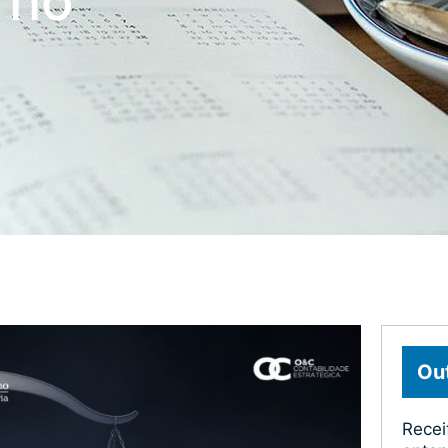
 no
Out
Recei