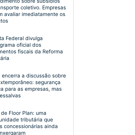
dimento sobre subsídios
ansporte coletivo. Empresas
 avaliar imediatamente os
ctos
ta Federal divulga
grama oficial dos
entos fiscais da Reforma
tária
encerra a discussão sobre
extemporâneo: segurança
ica para as empresas, mas
essalvas
 de Floor Plan: uma
unidade tributária que
s concessionárias ainda
enxergaram