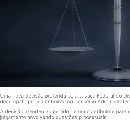
Uma nova decisão proferida pela Justiça Federal do Dist
desempate pró-contribuinte no Conselho Administrativo
A decisão atendeu ao pedido de um contribuinte para qu
julgamento envolvendo questões processuais.