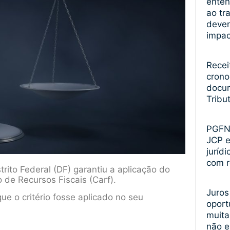
enten
ao tr
devem
impa
Recei
crono
docum
Tribu
PGFN 
JCP 
juríd
com r
rito Federal (DF) garantiu a aplicação do
 de Recursos Fiscais (Carf).
Juros
e o critério fosse aplicado no seu
oport
muita
não 