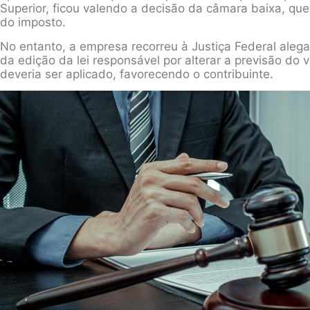
Superior, ficou valendo a decisão da câmara baixa, que
do imposto.
No entanto, a empresa recorreu à Justiça Federal aleg
da edição da lei responsável por alterar a previsão do v
deveria ser aplicado, favorecendo o contribuinte.