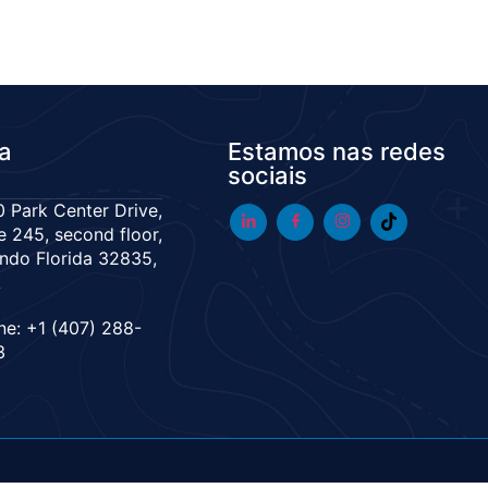
da
Estamos nas redes
sociais
 Park Center Drive,
e 245, second floor,
ndo Florida 32835,
A
ne: +1 (407) 288-
3