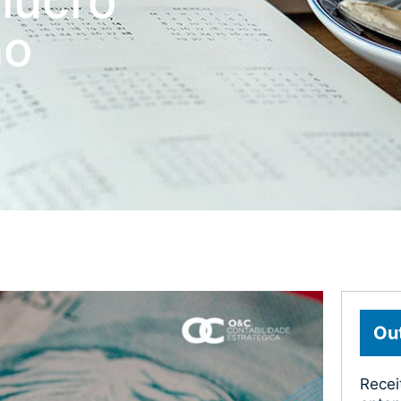
lucro
no
Out
Recei