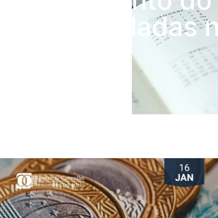
arbitramento do 
de controladas 
exterior