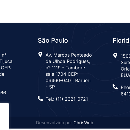
São Paulo
Flori
 n°
Av. Marcos Penteado
1500
Tijuca
de Ulhoa Rodrigues,
Suit
 CEP:
n° 1119 - Tamboré
Orla
de
sala 1704 CEP:
EU
06460-040 | Barueri
- SP
Pho
666
641
Tel.: (11) 2321-0721
Desenvolvido por
ChrisWeb
.