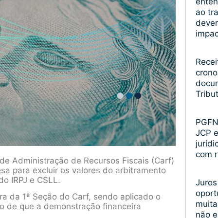
enten
ao tr
devem
impa
Recei
crono
docum
Tribu
PGFN 
JCP 
juríd
com r
 de Administração de Recursos Fiscais (Carf)
a para excluir os valores do arbitramento
 do IRPJ e CSLL.
Juros
oport
ra da 1ª Seção do Carf, sendo aplicado o
muita
o de que a demonstração financeira
não 