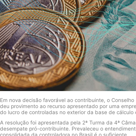
Em nova decisão favorável ao contribuinte, o Conselho
deu provimento ao recurso apresentado por uma empres
do lucro de controladas no exterior da base de cálculo
A resolução foi apresentada pela 2ª Turma da 4ª Câma
desempate pró-contribuinte. Prevaleceu o entendiment
consolidada da controladora no Brasil é o suficiente.