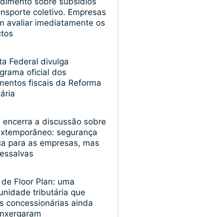
dimento sobre subsídios
ansporte coletivo. Empresas
 avaliar imediatamente os
ctos
ta Federal divulga
grama oficial dos
entos fiscais da Reforma
tária
encerra a discussão sobre
extemporâneo: segurança
ica para as empresas, mas
essalvas
 de Floor Plan: uma
unidade tributária que
s concessionárias ainda
enxergaram