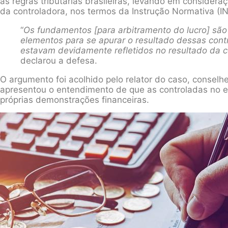
as regras tributárias brasileiras, levando em considera
da controladora, nos termos da Instrução Normativa (IN
“
Os fundamentos [para arbitramento do lucro] são
elementos para se apurar o resultado dessas contr
estavam devidamente refletidos no resultado da c
declarou a defesa.
O argumento foi acolhido pelo relator do caso, consel
apresentou o entendimento de que as controladas no e
próprias demonstrações financeiras.