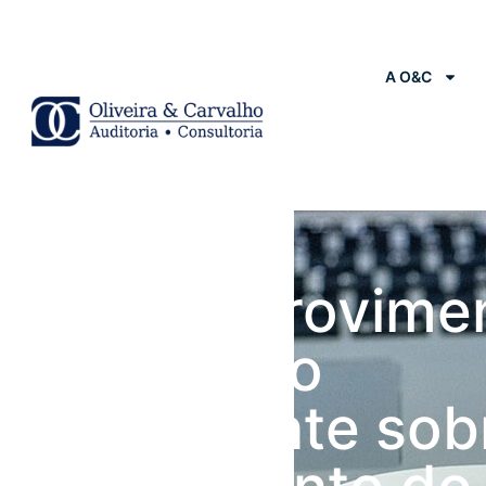
A O&C
Notícias
Carf dá provime
recurso do
contribuinte sob