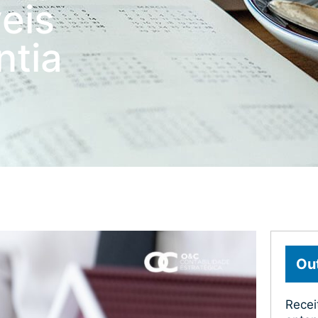
eis
ntia
Out
Recei