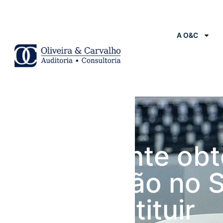
A O&C
Notícias
Contribuinte ob
autorização no 
para substituir