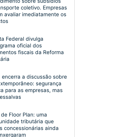
dimento sobre subsídios
ansporte coletivo. Empresas
 avaliar imediatamente os
ctos
ta Federal divulga
grama oficial dos
entos fiscais da Reforma
tária
encerra a discussão sobre
extemporâneo: segurança
ica para as empresas, mas
essalvas
 de Floor Plan: uma
unidade tributária que
s concessionárias ainda
enxergaram