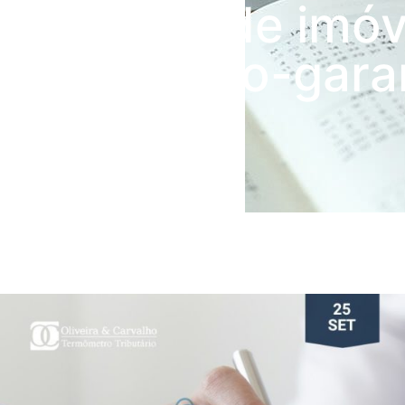
penhora de imóv
por seguro-gara