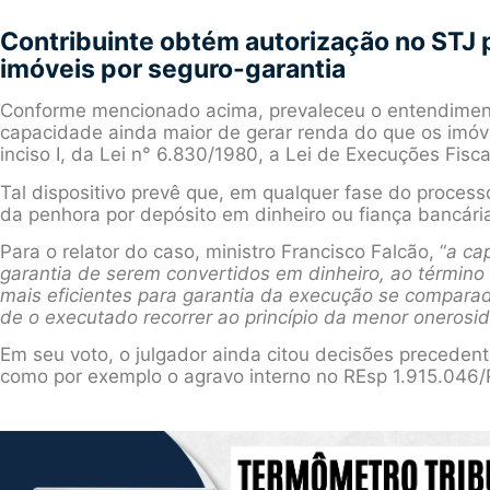
Contribuinte obtém autorização no STJ p
imóveis por seguro-garantia
Conforme mencionado acima, prevaleceu o entendimen
capacidade ainda maior de gerar renda do que os imóvei
inciso I, da Lei n° 6.830/1980, a Lei de Execuções Fisca
Tal dispositivo prevê que, em qualquer fase do process
da penhora por depósito em dinheiro ou fiança bancári
Para o relator do caso, ministro Francisco Falcão, “
a ca
garantia de serem convertidos em dinheiro, ao términ
mais eficientes para garantia da execução se compara
de o executado recorrer ao princípio da menor onerosid
Em seu voto, o julgador ainda citou decisões precede
como por exemplo o agravo interno no REsp 1.915.046/R