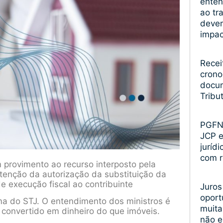
enten
ao tr
devem
impa
Recei
crono
docum
Tribu
PGFN 
JCP 
juríd
com r
m provimento ao recurso interposto pela
tenção da autorização da substituição da
e execução fiscal ao contribuinte
Juros
oport
rma do STJ. O entendimento dos ministros é
muita
convertido em dinheiro do que imóveis.
não 