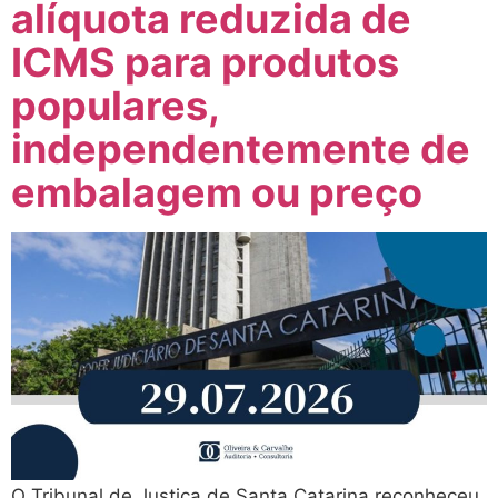
alíquota reduzida de
ICMS para produtos
populares,
independentemente de
embalagem ou preço
O Tribunal de Justiça de Santa Catarina reconheceu